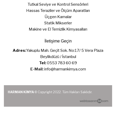
Tutkal Seviye ve Kontrol Sensörleri
Hassas Teraziler ve Ölçüm Aparatları
Üçgen Kamalar
Statik Mikserler
Makine ve El Temizlik Kimyasalları
İletişime Geçin
Adres:
Yakuplu Mah. Geçit Sok. No:17/ 5 Vera Plaza
Beylikdüzü / İstanbul
Tel:
0553 783 60 69
E-Mail:
info@harmankimya.com
HARMAN KİMYA
© Copyright 2022. Tüm Hakları Saklıdır.
web tasarım