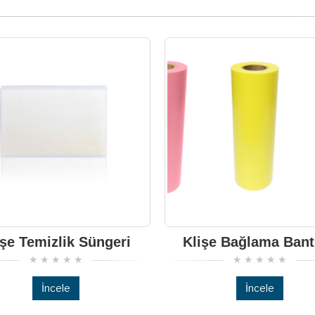
işe Temizlik Süngeri
Klişe Bağlama Bant
İncele
İncele