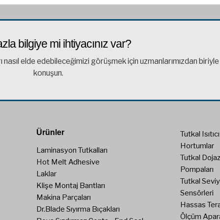
zla bilgiye mi ihtiyacınız var?
rı nasıl elde edebileceğimizi görüşmek için uzmanlarımızdan biriyle
konuşun.
Ürünler
Tutkal Isıtıc
Hortumlar
Laminasyon Tutkalları
Tutkal Doja
Hot Melt Adhesive
Pompaları
Laklar
Tutkal Seviy
Klişe Montaj Bantları
Sensörleri
Makina Parçaları
Hassas Tera
Dr.Blade Sıyırma Bıçakları
Ölçüm Apara