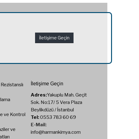
İletişime Geçin
İletişime Geçin
ı Rezistanslı
Adres:
Yakuplu Mah. Geçit
zlama
Sok. No:17/ 5 Vera Plaza
Beylikdüzü / İstanbul
e ve Kontrol
Tel:
0553 783 60 69
E-Mail:
ziler ve
info@harmankimya.com
tları